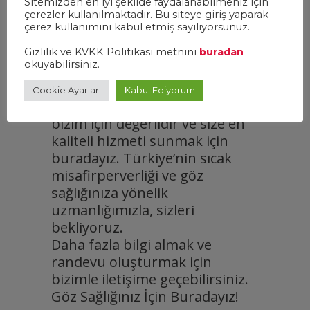
Sitemizden en iyi şekilde faydalanabilmeniz için
çerezler kullanılmaktadır. Bu siteye giriş yaparak
Sizleri Bekliyoruz!
çerez kullanımını kabul etmiş sayılıyorsunuz.
Göz Sağlığı Turizm Merkezi
Gizlilik ve KVKK Politikası metnini
buradan
okuyabilirsiniz.
olarak, gözlerinizi emanet
ettiğinizde sizi en iyi şekilde
Cookie Ayarları
Kabul Ediyorum
ağırlamak için hazırız. Sağlığınız
bizim için değerlidir ve size en
kaliteli hizmeti sunmak için
buradayız. Türkiye’nin sıcak
misafirperverliği ve göz
sağlığınıza yönelik
uzmanlığımızla, sizleri
bekliyoruz.
Daha fazla bilgi almak ve
randevu oluşturmak için
bizimle iletişime geçebilirsiniz.
Göz Sağlığınız İçin Buradayız!