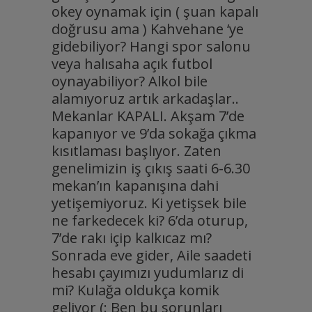
okey oynamak için ( şuan kapalı
doğrusu ama ) Kahvehane ‘ye
gidebiliyor? Hangi spor salonu
veya halısaha açık futbol
oynayabiliyor? Alkol bile
alamıyoruz artık arkadaşlar..
Mekanlar KAPALI. Akşam 7’de
kapanıyor ve 9’da sokağa çıkma
kısıtlaması başlıyor. Zaten
genelimizin iş çıkış saati 6-6.30
mekan’ın kapanışına dahi
yetişemiyoruz. Ki yetişsek bile
ne farkedecek ki? 6’da oturup,
7’de rakı içip kalkıcaz mı?
Sonrada eve gider, Aile saadeti
hesabı çayımızı yudumlarız di
mi? Kulağa oldukça komik
geliyor (: Ben bu sorunları