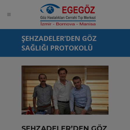
escort
ŞEHZADELER’DEN GÖZ
ankara
SAĞLIĞI PROTOKOLÜ
ŞEHZADELER’DEN GÖZ