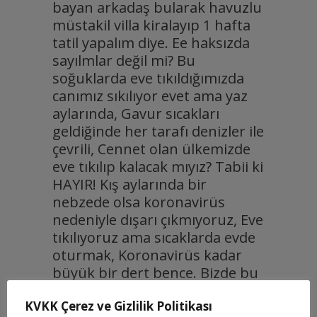
bayan arkadaş bularak havuzlu
müstakil villa kiralayıp 1 hafta
tatil yapalım diye. Ee haksızda
sayılmlar değil mi? Bu
soğuklarda eve tıkıldığımızda
canımız sıkılıyor evet ama yaz
aylarında, Gavur sıcakları
geldiğinde her tarafı denizler ile
çevrili, Cennet olan ülkemizde
eve tıkılıp kalacak mıyız? Tabii ki
HAYIR! Kış aylarında bir
nebzede olsa koronavirüs
nedeniyle dışarı çıkmıyoruz, Eve
tıkılıyoruz ama sıcaklarda evde
oturmak, Koronavirüs kadar
büyük bir dert bence. Bizde bu
yüzden yaz aylarını
maltepe
KVKK Çerez ve Gizlilik Politikası
escort
bayanlarının şevkatli