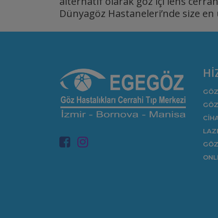
alternatif olarak göz içi lens cerrah
Dünyagöz Hastaneleri’nde size en 
Hİ
GÖZ
GÖZ
CİH
LAZ
GÖZ
ONL