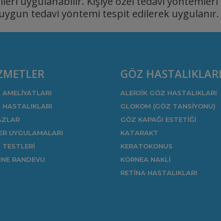
ileri uygulanabilir. Kişiye özel tedavi yöntemleri 
uygun tedavi yöntemi tespit edilerek uygulanır.
ZMETLER
GÖZ HASTALIKLAR
 AMELİYATLARI
ALERJİK GÖZ HASTALIKLARI
 HASTALIKLARI
GLOKOM (GÖZ TANSİYONU)
AZLAR
GÖZ KAPAĞI ESTETİĞİ
ER UYGULAMALARI
KATARAKT
 TESTLERİ
KERATOKONUS
INE RANDEVU
KORNEA NAKLİ
RETİNA HASTALIKLARI