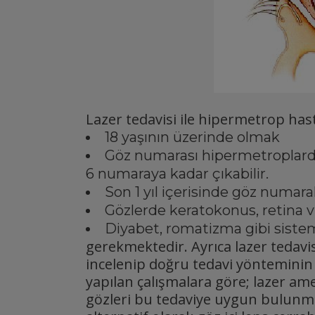
Lazer tedavisi ile hipermetrop has
18 yaşının üzerinde olmak
Göz numarası hipermetroplard
6 numaraya kadar çıkabilir.
Son 1 yıl içerisinde göz numa
Gözlerde keratokonus, retina 
Diyabet, romatizma gibi siste
gerekmektedir. Ayrıca lazer tedavis
incelenip doğru tedavi yönteminin
yapılan çalışmalara göre; lazer ame
gözleri bu tedaviye uygun bulunma