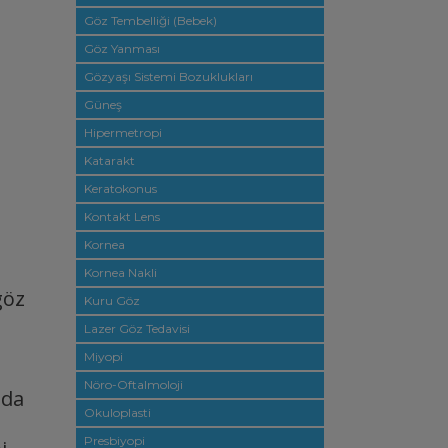
Göz Tembelliği (Bebek)
Göz Yanması
Gözyaşı Sistemi Bozuklukları
Güneş
Hipermetropi
Katarakt
Keratokonus
Kontakt Lens
Kornea
Kornea Nakli
göz
Kuru Göz
Lazer Göz Tedavisi
Miyopi
Nöro-Oftalmoloji
 da
Okuloplasti
Presbiyopi