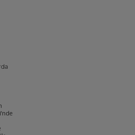
rda
n
i’nde
e