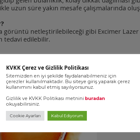
gidip gelen bulanıklık, kolay dikkat dağılması gib
llikle uzun süre yakın mesafe çalışmalarında oluş
r?
 görüntü netleştirilebileceği gibi Excimer Lazer
edavi edilebilir.
KVKK Çerez ve Gizlilik Politikası
Sitemizden en iyi şekilde faydalanabilmeniz için
çerezler kullanılmaktadır. Bu siteye giriş yaparak çerez
kullanımını kabul etmiş sayılıyorsunuz.
Gizlilik ve KVKK Politikası metnini
buradan
okuyabilirsiniz.
Cookie Ayarları
Kabul Ediyorum