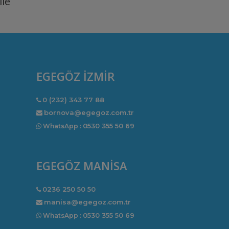
ile
I
EGEGÖZ İZMİR
0 (232) 343 77 88
bornova@egegoz.com.tr
0530 355 50 69
WhatsApp :
EGEGÖZ MANİSA
0236 250 50 50
manisa@egegoz.com.tr
0530 355 50 69
WhatsApp :