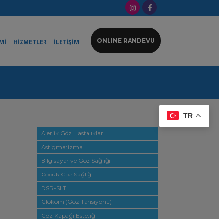
ONLINE RANDEVU
Mİ
HİZMETLER
İLETİŞİM
TR
Alerjik Göz Hastalıkları
Astigmatizma
Bilgisayar ve Göz Sağlığı
Çocuk Göz Sağlığı
DSR-SLT
Glokom (Göz Tansiyonu)
Göz Kapağı Estetiği