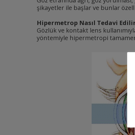
Göz etrafında ağrı, göz yorulması, 
şikayetler ile başlar ve bunlar öze
Hipermetrop Nasıl Tedavi Edili
Gözlük ve kontakt lens kullanımıyla
yöntemiyle hipermetropi tamamen t