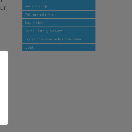
i
ur.
Renk Körlüğü
Retina Hastalıkları
Şaşılık Nedir
Şeker Hastalığı ve Göz
Uçuşan Cisimler ve Işık Çakmaları
Üveit