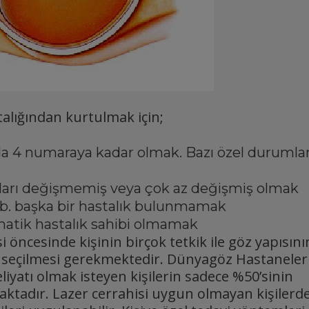
talığından kurtulmak için;
a 4 numaraya kadar olmak. Bazı özel durumla
raları değişmemiş veya çok az değişmiş olmak
vb. başka bir hastalık bulunmamak
matik hastalık sahibi olmamak
i öncesinde kişinin birçok tetkik ile göz yapısını
 seçilmesi gerekmektedir. Dünyagöz Hastaneler
liyatı olmak isteyen kişilerin sadece %50’sinin
ktadır. Lazer cerrahisi uygun olmayan kişilerd