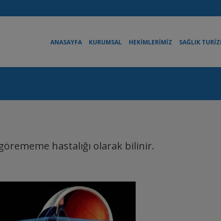
ANASAYFA
KURUMSAL
HEKİMLERİMİZ
SAĞLIK TURİZ
örememe hastalığı olarak bilinir.