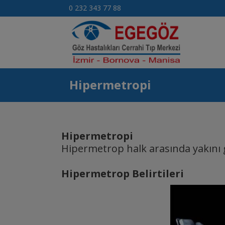
escort
0 232 343 77 88
ankara
Hipermetropi
Hipermetropi
Hipermetrop halk arasında yakını g
Hipermetrop Belirtileri